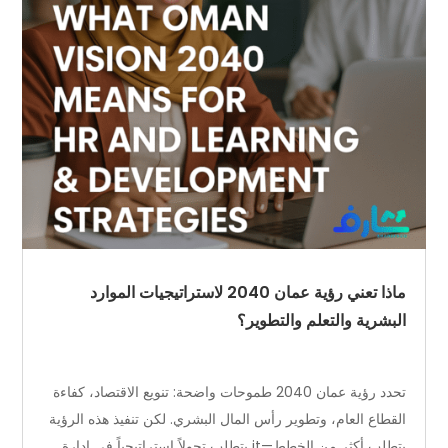
ماذا تعني رؤية عمان 2040 لاستراتيجيات الموارد
البشرية والتعلم والتطوير؟
تحدد رؤية عمان 2040 طموحات واضحة: تنويع الاقتصاد، كفاءة
القطاع العام، وتطوير رأس المال البشري. لكن تنفيذ هذه الرؤية
يتطلب أكثر من الخطط—it يتطلب تحولاً استراتيجياً في إدارة