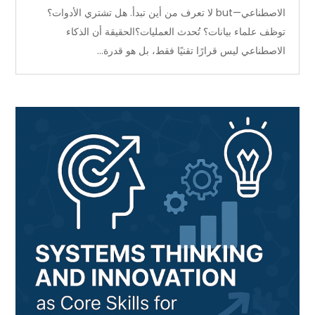
الاصطناعي—but لا تعرف من أين تبدأ. هل تشتري الأدوات؟
توظف علماء بيانات؟ تُحدث العمليات؟الحقيقة أن الذكاء
الاصطناعي ليس قرارًا تقنيًا فقط، بل هو قدرة...