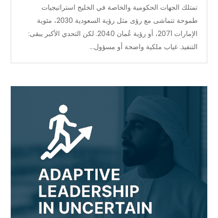
تمتلك الجهات الحكومية والخاصة في الخليج استراتيجيات
طموحة تتماشى مع رؤى مثل رؤية السعودية 2030، مئوية
الإمارات 2071، أو رؤية عُمان 2040. لكن التحدي الأكبر يبقى:
التنفيذ. غياب ملكية واضحة أو مسؤول...