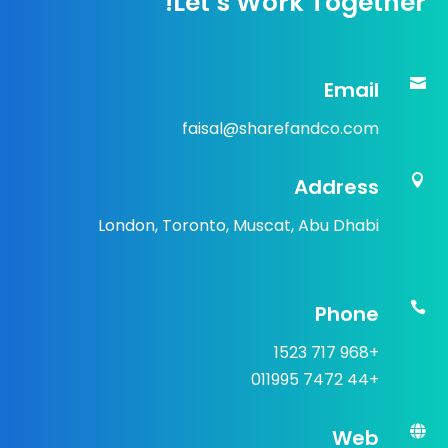
Let’s Work Together!

Email
faisal@sharefandco.com

Address
London, Toronto, Muscat, Abu Dhabi

Phone
+968 717 1523
+44 7472 011995

Web